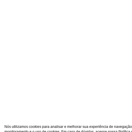
Nós utilizamos cookies para analisar e melhorar sua experiência de navegação
monitoramento e o uso de cookies. Em caso de dúvidas, acesse nossa Política 