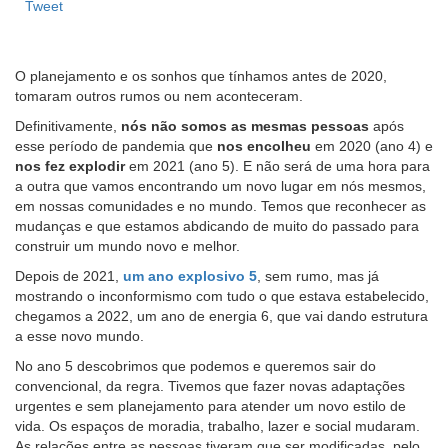
Tweet
O planejamento e os sonhos que tínhamos antes de 2020,
tomaram outros rumos ou nem aconteceram.
Definitivamente,
nós não somos as mesmas pessoas
após
esse período de pandemia que
nos encolheu
em 2020 (ano 4) e
nos fez explodir
em 2021 (ano 5). E não será de uma hora para
a outra que vamos encontrando um novo lugar em nós mesmos,
em nossas comunidades e no mundo. Temos que reconhecer as
mudanças e que estamos abdicando de muito do passado para
construir um mundo novo e melhor.
Depois de 2021,
um ano explosivo 5
, sem rumo, mas já
mostrando o inconformismo com tudo o que estava estabelecido,
chegamos a 2022, um ano de energia 6, que vai dando estrutura
a esse novo mundo.
No ano 5 descobrimos que podemos e queremos sair do
convencional, da regra. Tivemos que fazer novas adaptações
urgentes e sem planejamento para atender um novo estilo de
vida. Os espaços de moradia, trabalho, lazer e social mudaram.
As relações entre as pessoas tiveram que ser modificadas, pelo