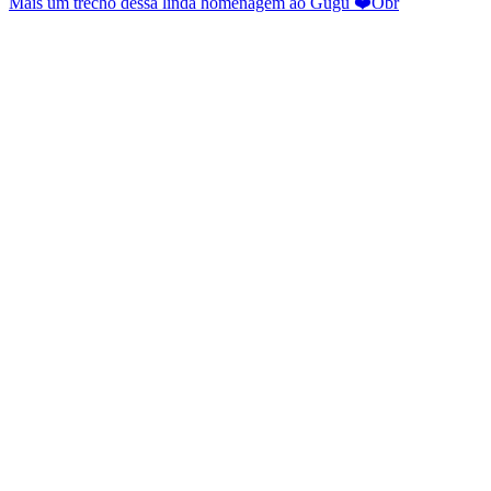
Mais um trecho dessa linda homenagem ao Gugu ❤️Obr