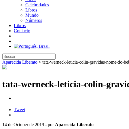
Celebridades
Libros
Mundo
Números
Libros
Contacto
Aparecida Liberato
>
tata-werneck-leticia-colin-gravidas-nome-do-be
tata-werneck-leticia-colin-grav
Tweet
14 de October de 2019 - por
Aparecida Liberato