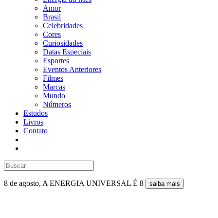
Amor
Brasil
Celebridades
Cores
Curiosidades
Datas Especiais
Esportes
Eventos Anteriores
Filmes
Marcas
Mundo
Números
Estudos
Livros
Contato
8 de agosto, A ENERGIA UNIVERSAL É 8
saiba mais