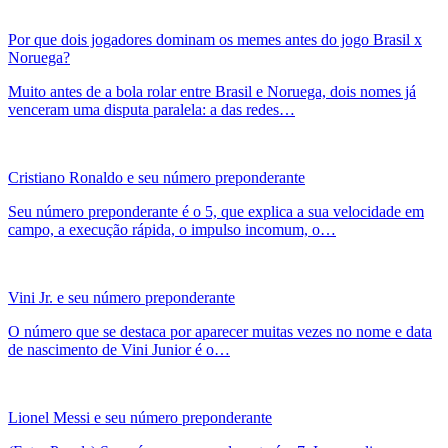
Por que dois jogadores dominam os memes antes do jogo Brasil x
Noruega?
Muito antes de a bola rolar entre Brasil e Noruega, dois nomes já
venceram uma disputa paralela: a das redes…
Cristiano Ronaldo e seu número preponderante
Seu número preponderante é o 5, que explica a sua velocidade em
campo, a execução rápida, o impulso incomum, o…
Vini Jr. e seu número preponderante
O número que se destaca por aparecer muitas vezes no nome e data
de nascimento de Vini Junior é o…
Lionel Messi e seu número preponderante