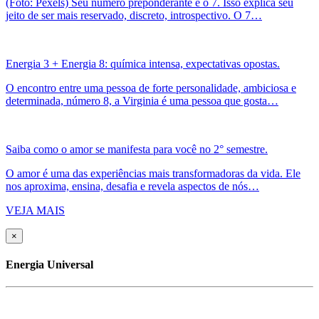
(Foto: Pexels) Seu número preponderante é o 7. Isso explica seu
jeito de ser mais reservado, discreto, introspectivo. O 7…
Energia 3 + Energia 8: química intensa, expectativas opostas.
O encontro entre uma pessoa de forte personalidade, ambiciosa e
determinada, número 8, a Virginia é uma pessoa que gosta…
Saiba como o amor se manifesta para você no 2° semestre.
O amor é uma das experiências mais transformadoras da vida. Ele
nos aproxima, ensina, desafia e revela aspectos de nós…
VEJA MAIS
×
Energia Universal