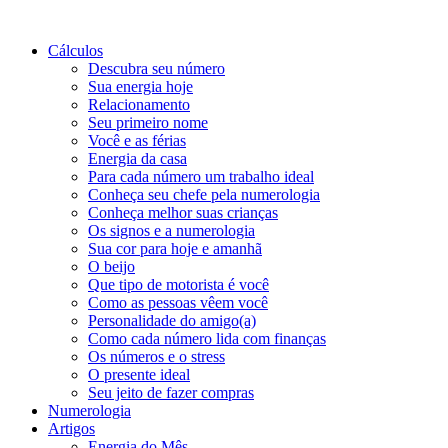
Cálculos
Descubra seu número
Sua energia hoje
Relacionamento
Seu primeiro nome
Você e as férias
Energia da casa
Para cada número um trabalho ideal
Conheça seu chefe pela numerologia
Conheça melhor suas crianças
Os signos e a numerologia
Sua cor para hoje e amanhã
O beijo
Que tipo de motorista é você
Como as pessoas vêem você
Personalidade do amigo(a)
Como cada número lida com finanças
Os números e o stress
O presente ideal
Seu jeito de fazer compras
Numerologia
Artigos
Energia do Mês