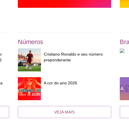
Números
Bra
ar
Cristiano Ronaldo e seu número
6
preponderante
da
A cor do ano 2026
VEJA MAIS