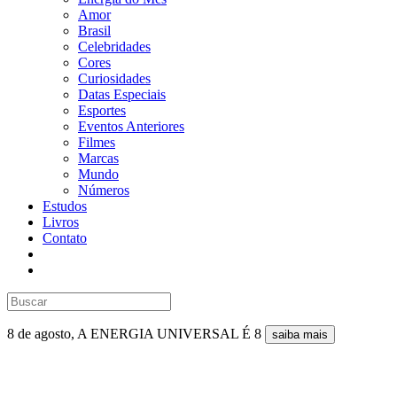
Amor
Brasil
Celebridades
Cores
Curiosidades
Datas Especiais
Esportes
Eventos Anteriores
Filmes
Marcas
Mundo
Números
Estudos
Livros
Contato
8 de agosto, A ENERGIA UNIVERSAL É 8
saiba mais