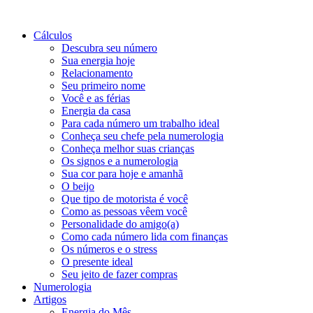
Cálculos
Descubra seu número
Sua energia hoje
Relacionamento
Seu primeiro nome
Você e as férias
Energia da casa
Para cada número um trabalho ideal
Conheça seu chefe pela numerologia
Conheça melhor suas crianças
Os signos e a numerologia
Sua cor para hoje e amanhã
O beijo
Que tipo de motorista é você
Como as pessoas vêem você
Personalidade do amigo(a)
Como cada número lida com finanças
Os números e o stress
O presente ideal
Seu jeito de fazer compras
Numerologia
Artigos
Energia do Mês