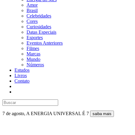
Amor
Brasil
Celebridades
Cores
Curiosidades
Datas Especiais
Esportes
Eventos Anteriores
Filmes
Marcas
Mundo
Números
Estudos
Livros
Contato
7 de agosto, A ENERGIA UNIVERSAL É 7
saiba mais