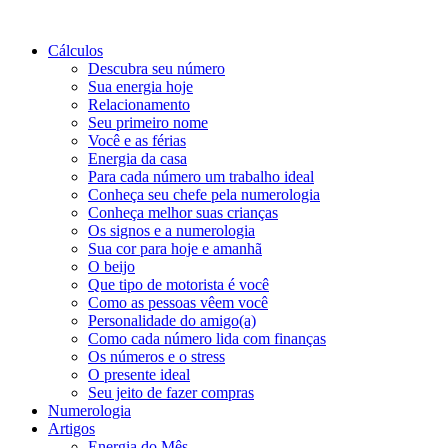
Cálculos
Descubra seu número
Sua energia hoje
Relacionamento
Seu primeiro nome
Você e as férias
Energia da casa
Para cada número um trabalho ideal
Conheça seu chefe pela numerologia
Conheça melhor suas crianças
Os signos e a numerologia
Sua cor para hoje e amanhã
O beijo
Que tipo de motorista é você
Como as pessoas vêem você
Personalidade do amigo(a)
Como cada número lida com finanças
Os números e o stress
O presente ideal
Seu jeito de fazer compras
Numerologia
Artigos
Energia do Mês