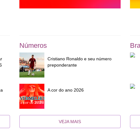
Números
Bra
ar
Cristiano Ronaldo e seu número
6
preponderante
da
A cor do ano 2026
VEJA MAIS