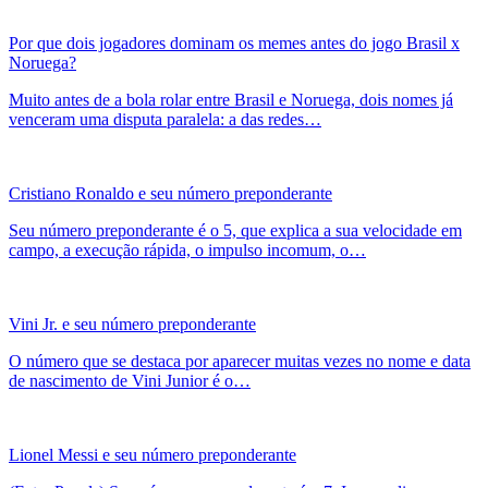
Por que dois jogadores dominam os memes antes do jogo Brasil x
Noruega?
Muito antes de a bola rolar entre Brasil e Noruega, dois nomes já
venceram uma disputa paralela: a das redes…
Cristiano Ronaldo e seu número preponderante
Seu número preponderante é o 5, que explica a sua velocidade em
campo, a execução rápida, o impulso incomum, o…
Vini Jr. e seu número preponderante
O número que se destaca por aparecer muitas vezes no nome e data
de nascimento de Vini Junior é o…
Lionel Messi e seu número preponderante