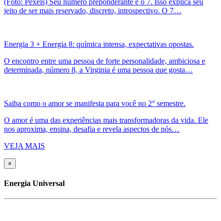
(Foto: Pexels) Seu número preponderante é o 7. Isso explica seu
jeito de ser mais reservado, discreto, introspectivo. O 7…
Energia 3 + Energia 8: química intensa, expectativas opostas.
O encontro entre uma pessoa de forte personalidade, ambiciosa e
determinada, número 8, a Virginia é uma pessoa que gosta…
Saiba como o amor se manifesta para você no 2° semestre.
O amor é uma das experiências mais transformadoras da vida. Ele
nos aproxima, ensina, desafia e revela aspectos de nós…
VEJA MAIS
×
Energia Universal