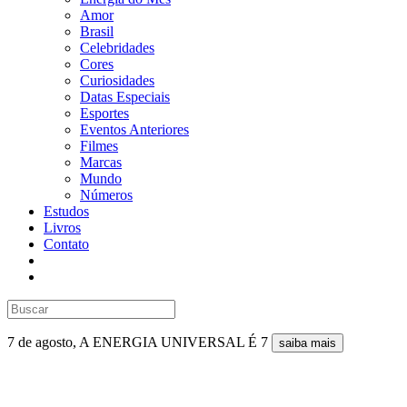
Amor
Brasil
Celebridades
Cores
Curiosidades
Datas Especiais
Esportes
Eventos Anteriores
Filmes
Marcas
Mundo
Números
Estudos
Livros
Contato
7 de agosto, A ENERGIA UNIVERSAL É 7
saiba mais