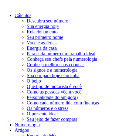
Cálculos
Descubra seu número
Sua energia hoje
Relacionamento
Seu primeiro nome
Você e as férias
Energia da casa
Para cada número um trabalho ideal
Conheça seu chefe pela numerologia
Conheça melhor suas crianças
Os signos e a numerologia
Sua cor para hoje e amanhã
O beijo
Que tipo de motorista é você
Como as pessoas vêem você
Personalidade do amigo(a)
Como cada número lida com finanças
Os números e o stress
O presente ideal
Seu jeito de fazer compras
Numerologia
Artigos
Energia do Mês