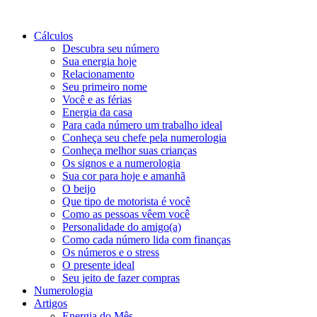
Cálculos
Descubra seu número
Sua energia hoje
Relacionamento
Seu primeiro nome
Você e as férias
Energia da casa
Para cada número um trabalho ideal
Conheça seu chefe pela numerologia
Conheça melhor suas crianças
Os signos e a numerologia
Sua cor para hoje e amanhã
O beijo
Que tipo de motorista é você
Como as pessoas vêem você
Personalidade do amigo(a)
Como cada número lida com finanças
Os números e o stress
O presente ideal
Seu jeito de fazer compras
Numerologia
Artigos
Energia do Mês