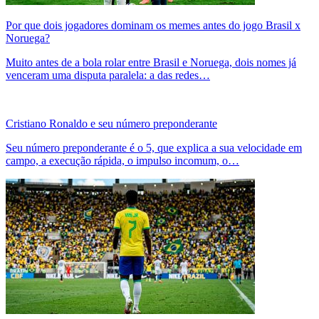
Por que dois jogadores dominam os memes antes do jogo Brasil x
Noruega?
Muito antes de a bola rolar entre Brasil e Noruega, dois nomes já
venceram uma disputa paralela: a das redes…
Cristiano Ronaldo e seu número preponderante
Seu número preponderante é o 5, que explica a sua velocidade em
campo, a execução rápida, o impulso incomum, o…