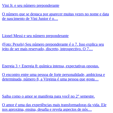
Vini Jr. e seu número preponderante
O número que se destaca por aparecer muitas vezes no nome e data
de nascimento de Vini Junior é o…
Lionel Messi e seu número preponderante
(Foto: Pexels) Seu número preponderante é o 7. Isso explica seu
jeito de ser mais reservado, discreto, introspectivo. O 7…
Energia 3 + Energia 8: química intensa, expectativas opostas.
O encontro entre uma pessoa de forte personalidade, ambiciosa e
determinada, número 8, a Virginia é uma pessoa que gosta…
Saiba como o amor se manifesta para você no 2° semestre.
O amor é uma das experiências mais transformadoras da vida. Ele
nos aproxima, ensina, desafia e revela aspectos de nós…