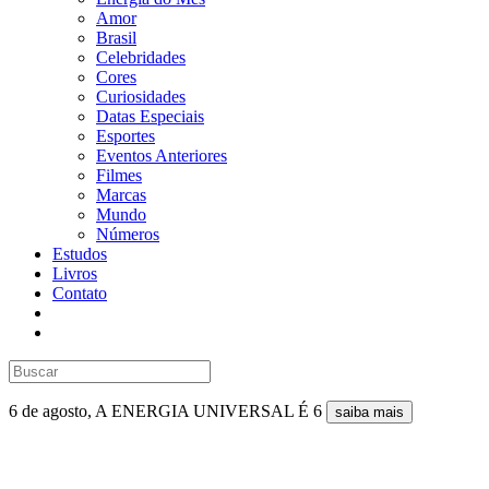
Amor
Brasil
Celebridades
Cores
Curiosidades
Datas Especiais
Esportes
Eventos Anteriores
Filmes
Marcas
Mundo
Números
Estudos
Livros
Contato
6 de agosto, A ENERGIA UNIVERSAL É 6
saiba mais