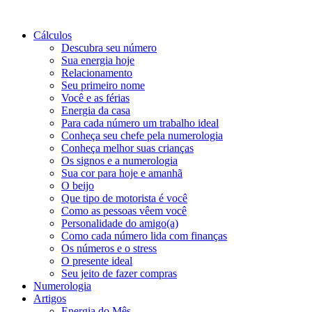
Cálculos
Descubra seu número
Sua energia hoje
Relacionamento
Seu primeiro nome
Você e as férias
Energia da casa
Para cada número um trabalho ideal
Conheça seu chefe pela numerologia
Conheça melhor suas crianças
Os signos e a numerologia
Sua cor para hoje e amanhã
O beijo
Que tipo de motorista é você
Como as pessoas vêem você
Personalidade do amigo(a)
Como cada número lida com finanças
Os números e o stress
O presente ideal
Seu jeito de fazer compras
Numerologia
Artigos
Energia do Mês