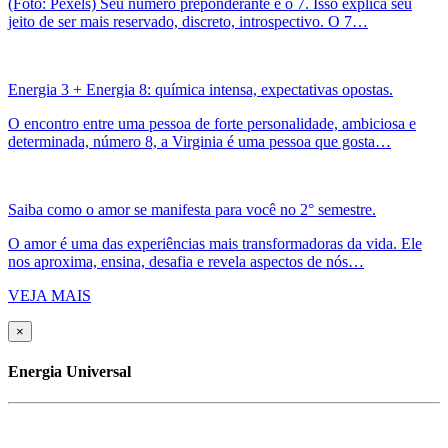
(Foto: Pexels) Seu número preponderante é o 7. Isso explica seu
jeito de ser mais reservado, discreto, introspectivo. O 7…
Energia 3 + Energia 8: química intensa, expectativas opostas.
O encontro entre uma pessoa de forte personalidade, ambiciosa e
determinada, número 8, a Virginia é uma pessoa que gosta…
Saiba como o amor se manifesta para você no 2° semestre.
O amor é uma das experiências mais transformadoras da vida. Ele
nos aproxima, ensina, desafia e revela aspectos de nós…
VEJA MAIS
×
Energia Universal