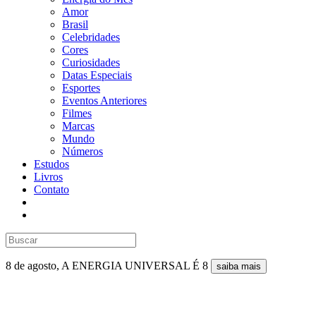
Amor
Brasil
Celebridades
Cores
Curiosidades
Datas Especiais
Esportes
Eventos Anteriores
Filmes
Marcas
Mundo
Números
Estudos
Livros
Contato
8 de agosto, A ENERGIA UNIVERSAL É 8
saiba mais