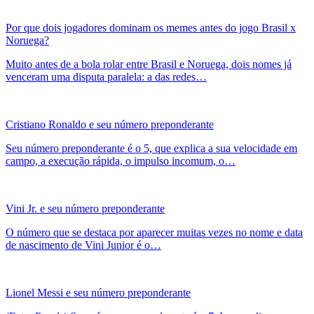
Por que dois jogadores dominam os memes antes do jogo Brasil x
Noruega?
Muito antes de a bola rolar entre Brasil e Noruega, dois nomes já
venceram uma disputa paralela: a das redes…
Cristiano Ronaldo e seu número preponderante
Seu número preponderante é o 5, que explica a sua velocidade em
campo, a execução rápida, o impulso incomum, o…
Vini Jr. e seu número preponderante
O número que se destaca por aparecer muitas vezes no nome e data
de nascimento de Vini Junior é o…
Lionel Messi e seu número preponderante