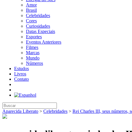
Amor
Brasil
Celebridades
Cores
Curiosidades
Datas Especiais
Esportes
Eventos Anteriores
Filmes
Marcas
Mundo
Números
Estudos
Livros
Contato
Aparecida Liberato
>
Celebridades
>
Rei Charles III, seus números, s