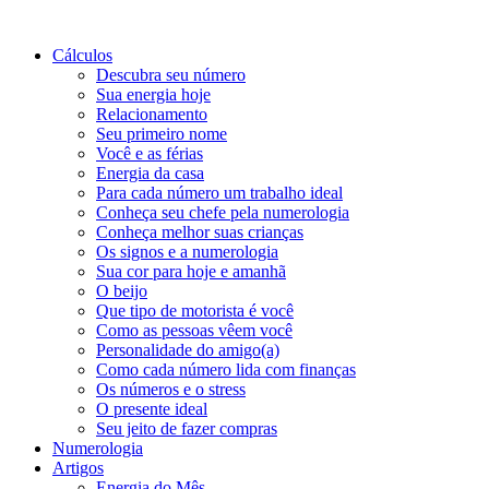
Cálculos
Descubra seu número
Sua energia hoje
Relacionamento
Seu primeiro nome
Você e as férias
Energia da casa
Para cada número um trabalho ideal
Conheça seu chefe pela numerologia
Conheça melhor suas crianças
Os signos e a numerologia
Sua cor para hoje e amanhã
O beijo
Que tipo de motorista é você
Como as pessoas vêem você
Personalidade do amigo(a)
Como cada número lida com finanças
Os números e o stress
O presente ideal
Seu jeito de fazer compras
Numerologia
Artigos
Energia do Mês