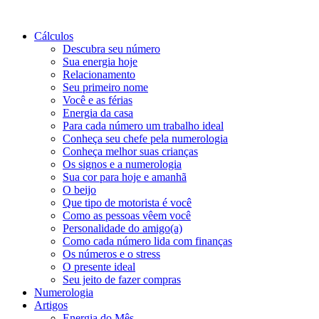
Cálculos
Descubra seu número
Sua energia hoje
Relacionamento
Seu primeiro nome
Você e as férias
Energia da casa
Para cada número um trabalho ideal
Conheça seu chefe pela numerologia
Conheça melhor suas crianças
Os signos e a numerologia
Sua cor para hoje e amanhã
O beijo
Que tipo de motorista é você
Como as pessoas vêem você
Personalidade do amigo(a)
Como cada número lida com finanças
Os números e o stress
O presente ideal
Seu jeito de fazer compras
Numerologia
Artigos
Energia do Mês