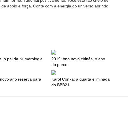
am forma. Tudo flui positivamente. Você está tão cheio de
 de apoio e força. Conte com a energia do universo abrindo
s, o pai da Numerologia
2019: Ano novo chinês, o ano
do porco
novo ano reserva para
Karol Conká: a quarta eliminada
do BBB21