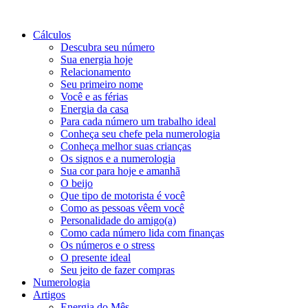
Cálculos
Descubra seu número
Sua energia hoje
Relacionamento
Seu primeiro nome
Você e as férias
Energia da casa
Para cada número um trabalho ideal
Conheça seu chefe pela numerologia
Conheça melhor suas crianças
Os signos e a numerologia
Sua cor para hoje e amanhã
O beijo
Que tipo de motorista é você
Como as pessoas vêem você
Personalidade do amigo(a)
Como cada número lida com finanças
Os números e o stress
O presente ideal
Seu jeito de fazer compras
Numerologia
Artigos
Energia do Mês