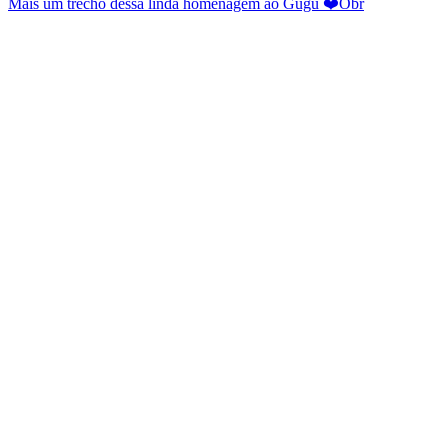
Mais um trecho dessa linda homenagem ao Gugu ❤️Obr