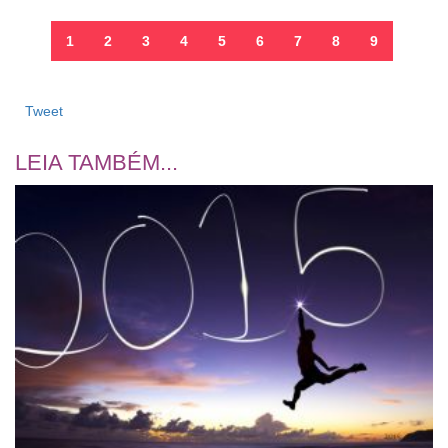
1
2
3
4
5
6
7
8
9
Tweet
LEIA TAMBÉM...