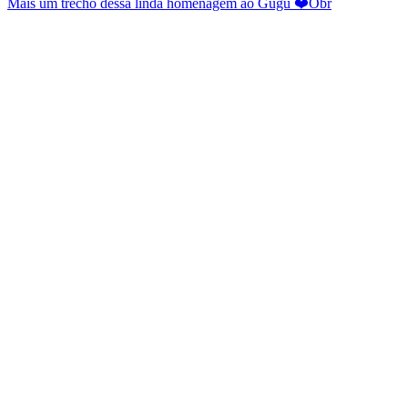
Mais um trecho dessa linda homenagem ao Gugu ❤️Obr