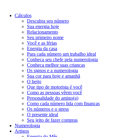
Cálculos
Descubra seu número
Sua energia hoje
Relacionamento
Seu primeiro nome
Você e as férias
Energia da casa
Para cada número um trabalho ideal
Conheça seu chefe pela numerologia
Conheça melhor suas crianças
Os signos e a numerologia
Sua cor para hoje e amanhã
O beijo
Que tipo de motorista é você
Como as pessoas vêem você
Personalidade do amigo(a)
Como cada número lida com finanças
Os números e o stress
O presente ideal
Seu jeito de fazer compras
Numerologia
Artigos
Energia do Mês