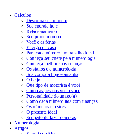
Cálculos
Descubra seu número
Sua energia hoje
Relacionamento
Seu primeiro nome
Você e as férias
Energia da casa
Para cada número um trabalho ideal
Conheça seu chefe pela numerologia
Conheça melhor suas crianças
Os signos e a numerologia
Sua cor para hoje e amanhã
O beijo
Que tipo de motorista é você
Como as pessoas vêem você
Personalidade do amigo(a)
Como cada número lida com finanças
Os números e o stress
O presente ideal
Seu jeito de fazer compras
Numerologia
Artigos
Energia do Mês