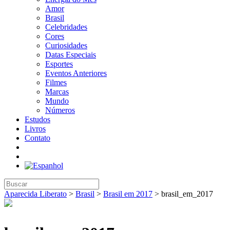
Amor
Brasil
Celebridades
Cores
Curiosidades
Datas Especiais
Esportes
Eventos Anteriores
Filmes
Marcas
Mundo
Números
Estudos
Livros
Contato
Aparecida Liberato
>
Brasil
>
Brasil em 2017
>
brasil_em_2017