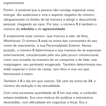
experimentos.
Porém, é possível que a pessoa não consiga organizar essa
energia tão audaciosa e viva o aspecto negativo do número,
ultrapassando os limites de tal maneira a atingir o descontrole
pessoal, chegando ao caos. Por isso, o número
5
é também o
número da
rebeldia
e da
agressividade
.
É exatamente esse número que marcou a vida de Amy
Winehouse. O número
5
está na soma das consoantes de seu
nome de nascimento, a sua Personalidade Exterior. Nessa
posição, o número
5
determinava a sua maneira de se expressar
externamente, caracterizada pelo seu jeito pouco convencional,
como sua ousadia na maneira de se comportar e de falar, sua
maquiagem, seu penteado exagerado. Também determinava seu
estilo especial e único de cantar, seu ritmo e sua voz que
fascinavam a todos.
Também é
5
o dia em que nasceu. Ele vem da soma de
14
, o
número da sedução e da sexualidade.
Com uma excessiva quantidade de
5
em sua vida, a confusão
estava instalada. Era uma mistura de audácia e entusiasmo
desmedido, com dificuldade em organizar e focar. Era o