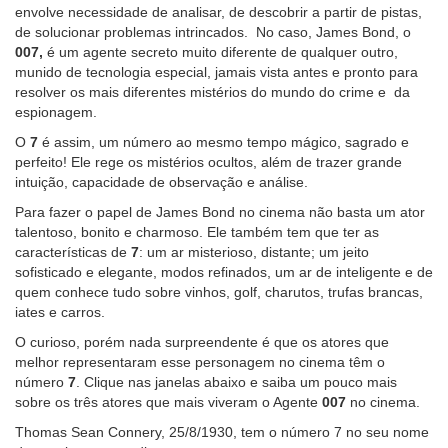
envolve necessidade de analisar, de descobrir a partir de pistas,
de solucionar problemas intrincados. No caso, James Bond, o
007,
é um agente secreto muito diferente de qualquer outro,
munido de tecnologia especial, jamais vista antes e pronto para
resolver os mais diferentes mistérios do mundo do crime e da
espionagem.
O
7
é assim, um número ao mesmo tempo mágico, sagrado e
perfeito! Ele rege os mistérios ocultos, além de trazer grande
intuição, capacidade de observação e análise.
Para fazer o papel de James Bond no cinema não basta um ator
talentoso, bonito e charmoso. Ele também tem que ter as
características de
7
: um ar misterioso, distante; um jeito
sofisticado e elegante, modos refinados, um ar de inteligente e de
quem conhece tudo sobre vinhos, golf, charutos, trufas brancas,
iates e carros.
O curioso, porém nada surpreendente é que os atores que
melhor representaram esse personagem no cinema têm o
número
7
. Clique nas janelas abaixo e saiba um pouco mais
sobre os três atores que mais viveram o Agente
007
no cinema.
Thomas Sean Connery, 25/8/1930, tem o número 7 no seu nome