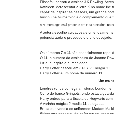
Filosofal, passou a assinar J.K.Rowling. Acre
Kathleen. Acrescentar a letra K no nome lhe
capaz de inspirar às pessoas, um grande pote
buscou na Numerologia o complemento que falt
A Numerologia está presente em toda a história, no 
A autora escolhe cuidadosa e criteriosament
potencializada e provoque o efeito desejado.
Os números
7
e
11
são especialmente repeti
O
11
, o número da assinatura de Joanne Row
luz que inspira a humanidade.
Harry Potter nasceu em 31/07 ? Energia
11
Harry Potter é um nome de número
11
Um mundo
Londres (onde começa a história; London, em
Cofre do banco Gringots, onde estava guarda
Harry entrou para a Escola de Hogwarts com
A varinha mágica ? media
11
polegadas.
Bruxa que vendia os uniformes: Madam Malk
Erised stra ehru oyt ube cafru oyt on wohsi
er