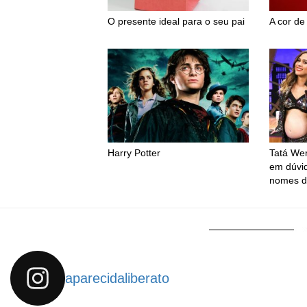
O presente ideal para o seu pai
A cor de
Harry Potter
Tatá We
em dúvid
nomes d
aparecidaliberato