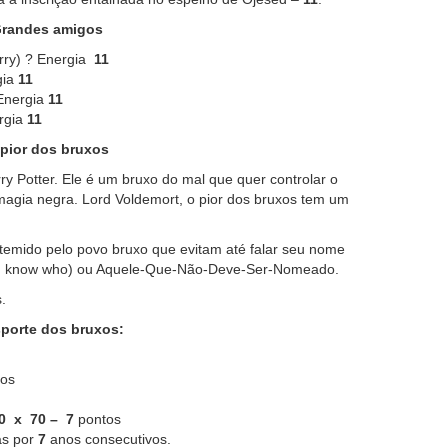
randes amigos
rry) ? Energia
11
gia
11
 Energia
11
rgia
11
pior dos bruxos
ry Potter. Ele é um bruxo do mal que quer controlar o
agia negra. Lord Voldemort, o pior dos bruxos tem um
emido pelo povo bruxo que evitam até falar seu nome
 know who) ou Aquele-Que-Não-Deve-Ser-Nomeado.
.
porte dos bruxos:
os
0 x 70 – 7
pontos
as por
7
anos consecutivos.