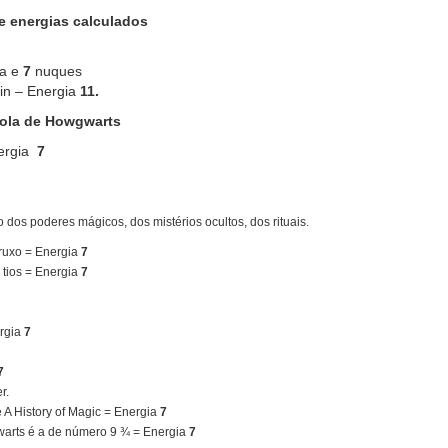
 energias calculados
ta e
7
nuques
in – Energia
11.
ola de Howgwarts
ergia
7
 dos poderes mágicos, dos mistérios ocultos, dos rituais.
bruxo = Energia
7
 tios = Energia
7
rgia
7
7
r.
 A History of Magic = Energia
7
arts é a de número 9 ¾ = Energia
7