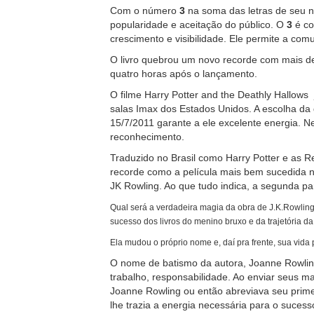
Com o número
3
na soma das letras de seu n
popularidade e aceitação do público. O
3
é co
crescimento e visibilidade. Ele permite a comu
O livro quebrou um novo recorde com mais de
quatro horas após o lançamento.
O filme Harry Potter and the Deathly Hallows
salas Imax dos Estados Unidos. A escolha da 
15/7/2011 garante a ele excelente energia. Ne
reconhecimento.
Traduzido no Brasil como Harry Potter e as Re
recorde como a película mais bem sucedida na
JK Rowling. Ao que tudo indica, a segunda par
Qual será a verdadeira magia da obra de J.K.Rowling
sucesso dos livros do menino bruxo e da trajetória da
Ela mudou o próprio nome e, daí pra frente, sua vida 
O nome de batismo da autora, Joanne Rowli
trabalho, responsabilidade. Ao enviar seus m
Joanne Rowling ou então abreviava seu prim
lhe trazia a energia necessária para o sucesso