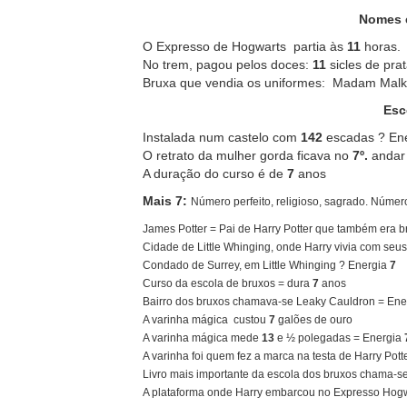
Nomes e
O Expresso de Hogwarts partia às
11
horas.
No trem, pagou pelos doces:
11
sicles de pra
Bruxa que vendia os uniformes: Madam Malk
Esc
Instalada num castelo com
142
escadas ? En
O retrato da mulher gorda ficava no
7º.
andar
A duração do curso é de
7
anos
Mais 7:
Número perfeito, religioso, sagrado. Número
James Potter = Pai de Harry Potter que também era 
Cidade de Little Whinging, onde Harry vivia com seus
Condado de Surrey, em Little Whinging ? Energia
7
Curso da escola de bruxos = dura
7
anos
Bairro dos bruxos chamava-se Leaky Cauldron = Ene
A varinha mágica custou
7
galões de ouro
A varinha mágica mede
13
e ½ polegadas = Energia
A varinha foi quem fez a marca na testa de Harry Potte
Livro mais importante da escola dos bruxos chama-se
A plataforma onde Harry embarcou no Expresso Hogw