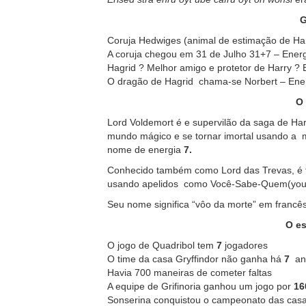
G
Coruja Hedwiges (animal de estimação de Ha
A coruja chegou em 31 de Julho 31+7 – Ener
Hagrid ? Melhor amigo e protetor de Harry ?
O dragão de Hagrid chama-se Norbert – Ene
O 
Lord Voldemort é e supervilão da saga de Har
mundo mágico e se tornar imortal usando a m
nome de energia
7.
Conhecido também como Lord das Trevas, é t
usando apelidos como Você-Sabe-Quem(you
Seu nome significa “vôo da morte” em francês
O es
O jogo de Quadribol tem
7
jogadores
O time da casa Gryffindor não ganha há
7
an
Havia 700 maneiras de cometer faltas
A equipe de Grifinoria ganhou um jogo por
16
Sonserina conquistou o campeonato das cas