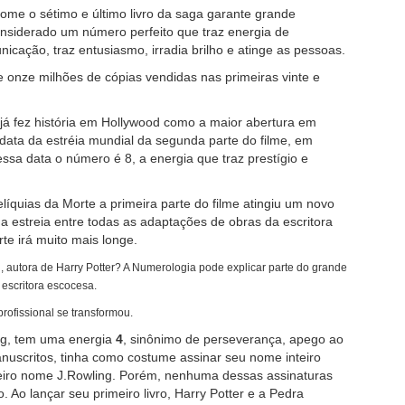
ome o sétimo e último livro da saga garante grande
nsiderado um número perfeito que traz energia de
nicação, traz entusiasmo, irradia brilho e atinge as pessoas.
 onze milhões de cópias vendidas nas primeiras vinte e
 já fez história em Hollywood como a maior abertura em
data da estréia mundial da segunda parte do filme, em
ssa data o número é 8, a energia que traz prestígio e
líquias da Morte a primeira parte do filme atingiu um novo
 estreia entre todas as adaptações de obras da escritora
te irá muito mais longe.
, autora de Harry Potter? A Numerologia pode explicar parte do grande
 escritora escocesa.
profissional se transformou.
ng, tem uma energia
4
, sinônimo de perseverança, apego ao
anuscritos, tinha como costume assinar seu nome inteiro
eiro nome J.Rowling. Porém, nenhuma dessas assinaturas
. Ao lançar seu primeiro livro, Harry Potter e a Pedra