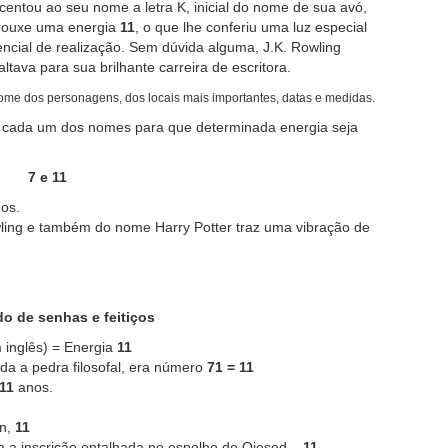
scentou ao seu nome a letra K, inicial do nome de sua avó,
 trouxe uma energia
11
, o que lhe conferiu uma luz especial
ncial de realização. Sem dúvida alguma, J.K. Rowling
ava para sua brilhante carreira de escritora.
nome dos personagens, dos locais mais importantes, datas e medidas.
e cada um dos nomes para que determinada energia seja
7 e 11
dos.
ling e também do nome Harry Potter traz uma vibração de
 de senhas e feitiços
 inglês) = Energia
11
da a pedra filosofal, era número
71 = 11
11
anos.
in,
11
a a inscrição entalhada no espelho de Ojesed –
11
.