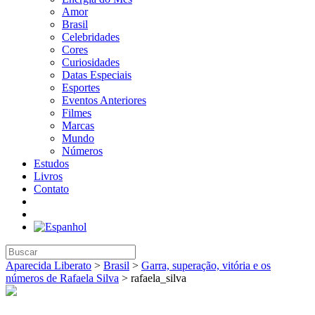
Amor
Brasil
Celebridades
Cores
Curiosidades
Datas Especiais
Esportes
Eventos Anteriores
Filmes
Marcas
Mundo
Números
Estudos
Livros
Contato
Aparecida Liberato
>
Brasil
>
Garra, superação, vitória e os
números de Rafaela Silva
>
rafaela_silva