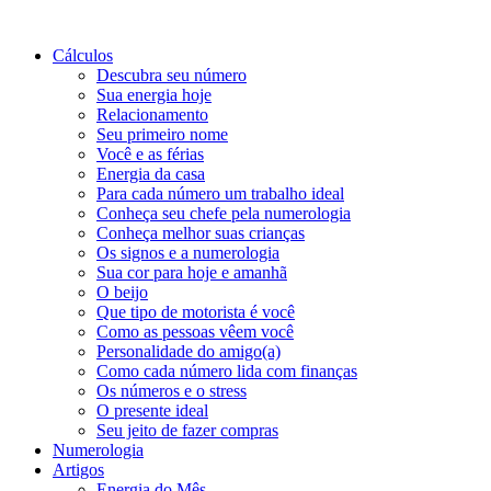
Cálculos
Descubra seu número
Sua energia hoje
Relacionamento
Seu primeiro nome
Você e as férias
Energia da casa
Para cada número um trabalho ideal
Conheça seu chefe pela numerologia
Conheça melhor suas crianças
Os signos e a numerologia
Sua cor para hoje e amanhã
O beijo
Que tipo de motorista é você
Como as pessoas vêem você
Personalidade do amigo(a)
Como cada número lida com finanças
Os números e o stress
O presente ideal
Seu jeito de fazer compras
Numerologia
Artigos
Energia do Mês