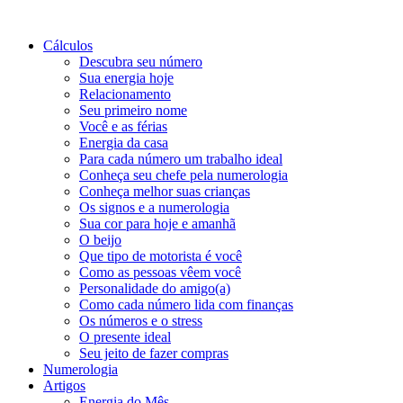
Cálculos
Descubra seu número
Sua energia hoje
Relacionamento
Seu primeiro nome
Você e as férias
Energia da casa
Para cada número um trabalho ideal
Conheça seu chefe pela numerologia
Conheça melhor suas crianças
Os signos e a numerologia
Sua cor para hoje e amanhã
O beijo
Que tipo de motorista é você
Como as pessoas vêem você
Personalidade do amigo(a)
Como cada número lida com finanças
Os números e o stress
O presente ideal
Seu jeito de fazer compras
Numerologia
Artigos
Energia do Mês