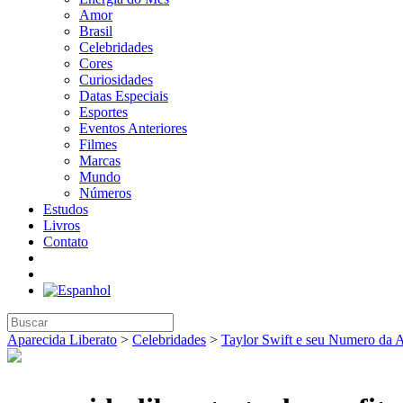
Amor
Brasil
Celebridades
Cores
Curiosidades
Datas Especiais
Esportes
Eventos Anteriores
Filmes
Marcas
Mundo
Números
Estudos
Livros
Contato
Aparecida Liberato
>
Celebridades
>
Taylor Swift e seu Numero da 