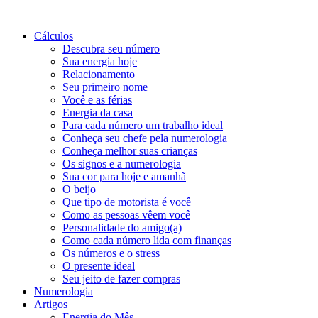
Cálculos
Descubra seu número
Sua energia hoje
Relacionamento
Seu primeiro nome
Você e as férias
Energia da casa
Para cada número um trabalho ideal
Conheça seu chefe pela numerologia
Conheça melhor suas crianças
Os signos e a numerologia
Sua cor para hoje e amanhã
O beijo
Que tipo de motorista é você
Como as pessoas vêem você
Personalidade do amigo(a)
Como cada número lida com finanças
Os números e o stress
O presente ideal
Seu jeito de fazer compras
Numerologia
Artigos
Energia do Mês