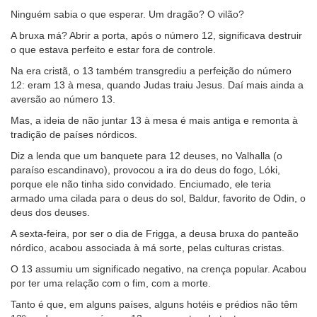
Ninguém sabia o que esperar. Um dragão? O vilão?
A bruxa má? Abrir a porta, após o número 12, significava destruir
o que estava perfeito e estar fora de controle.
Na era cristã, o 13 também transgrediu a perfeição do número
12: eram 13 à mesa, quando Judas traiu Jesus. Daí mais ainda a
aversão ao número 13.
Mas, a ideia de não juntar 13 à mesa é mais antiga e remonta à
tradição de países nórdicos.
Diz a lenda que um banquete para 12 deuses, no Valhalla (o
paraíso escandinavo), provocou a ira do deus do fogo, Lóki,
porque ele não tinha sido convidado. Enciumado, ele teria
armado uma cilada para o deus do sol, Baldur, favorito de Odin, o
deus dos deuses.
A sexta-feira, por ser o dia de Frigga, a deusa bruxa do panteão
nórdico, acabou associada à má sorte, pelas culturas cristas.
O 13 assumiu um significado negativo, na crença popular. Acabou
por ter uma relação com o fim, com a morte.
Tanto é que, em alguns países, alguns hotéis e prédios não têm