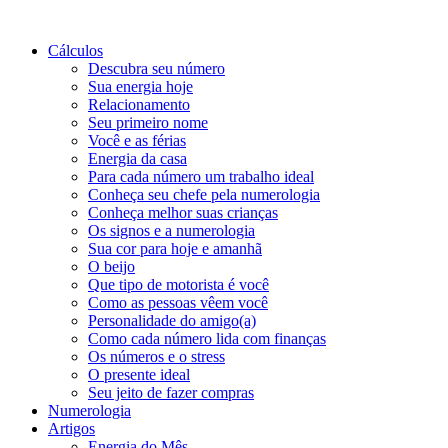
Cálculos
Descubra seu número
Sua energia hoje
Relacionamento
Seu primeiro nome
Você e as férias
Energia da casa
Para cada número um trabalho ideal
Conheça seu chefe pela numerologia
Conheça melhor suas crianças
Os signos e a numerologia
Sua cor para hoje e amanhã
O beijo
Que tipo de motorista é você
Como as pessoas vêem você
Personalidade do amigo(a)
Como cada número lida com finanças
Os números e o stress
O presente ideal
Seu jeito de fazer compras
Numerologia
Artigos
Energia do Mês