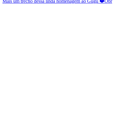
Mais um trecho dessa linda homenagem ao Gugu ❤️Obr