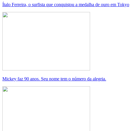
Ítalo Ferreira, o surfista que conquistou a medalha de ouro em Tokyo
Mickey faz 90 anos. Seu nome tem o número da alegria.