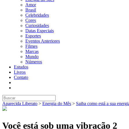
Amor
Brasil
Celebridades
Cores
Curiosidades
Datas Especiais
Esportes
Eventos Anteriores
Filmes
Marcas
Mundo
Números
Estudos
Livros
Contato
Aparecida Liberato
>
Energia do Mês
>
Saiba como está a sua energi
Você está sob uma vibração 2