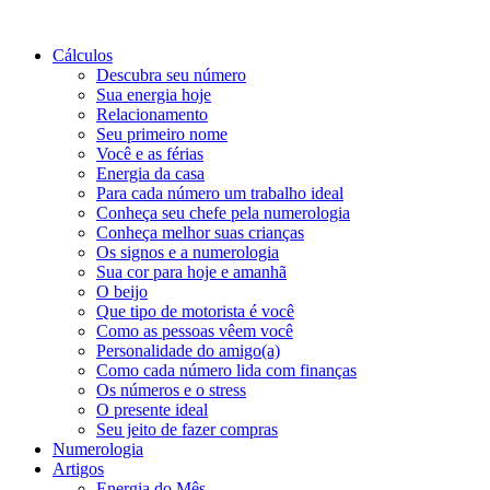
Cálculos
Descubra seu número
Sua energia hoje
Relacionamento
Seu primeiro nome
Você e as férias
Energia da casa
Para cada número um trabalho ideal
Conheça seu chefe pela numerologia
Conheça melhor suas crianças
Os signos e a numerologia
Sua cor para hoje e amanhã
O beijo
Que tipo de motorista é você
Como as pessoas vêem você
Personalidade do amigo(a)
Como cada número lida com finanças
Os números e o stress
O presente ideal
Seu jeito de fazer compras
Numerologia
Artigos
Energia do Mês