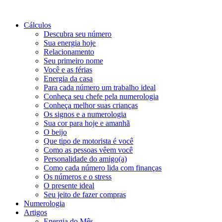
Cálculos
Descubra seu número
Sua energia hoje
Relacionamento
Seu primeiro nome
Você e as férias
Energia da casa
Para cada número um trabalho ideal
Conheça seu chefe pela numerologia
Conheça melhor suas crianças
Os signos e a numerologia
Sua cor para hoje e amanhã
O beijo
Que tipo de motorista é você
Como as pessoas vêem você
Personalidade do amigo(a)
Como cada número lida com finanças
Os números e o stress
O presente ideal
Seu jeito de fazer compras
Numerologia
Artigos
Energia do Mês