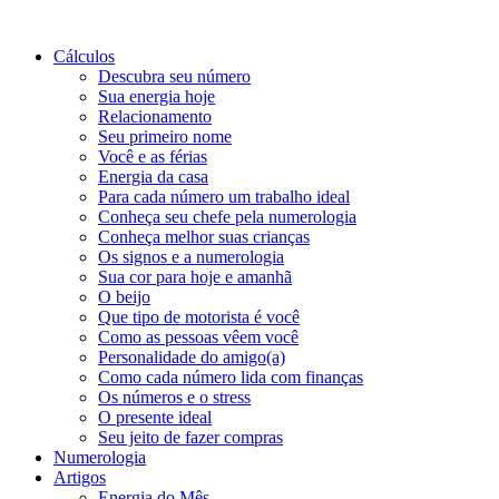
Cálculos
Descubra seu número
Sua energia hoje
Relacionamento
Seu primeiro nome
Você e as férias
Energia da casa
Para cada número um trabalho ideal
Conheça seu chefe pela numerologia
Conheça melhor suas crianças
Os signos e a numerologia
Sua cor para hoje e amanhã
O beijo
Que tipo de motorista é você
Como as pessoas vêem você
Personalidade do amigo(a)
Como cada número lida com finanças
Os números e o stress
O presente ideal
Seu jeito de fazer compras
Numerologia
Artigos
Energia do Mês