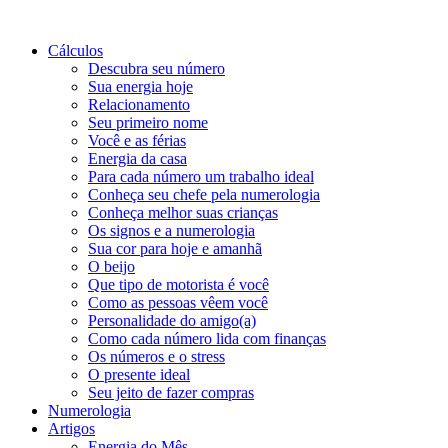
Cálculos
Descubra seu número
Sua energia hoje
Relacionamento
Seu primeiro nome
Você e as férias
Energia da casa
Para cada número um trabalho ideal
Conheça seu chefe pela numerologia
Conheça melhor suas crianças
Os signos e a numerologia
Sua cor para hoje e amanhã
O beijo
Que tipo de motorista é você
Como as pessoas vêem você
Personalidade do amigo(a)
Como cada número lida com finanças
Os números e o stress
O presente ideal
Seu jeito de fazer compras
Numerologia
Artigos
Energia do Mês