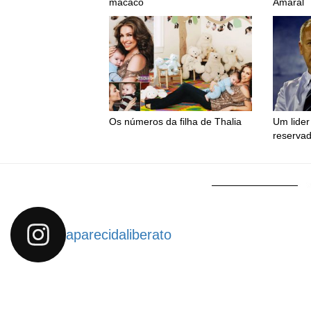
macaco
Amaral
Os números da filha de Thalia
Um lider 
reservad
aparecidaliberato