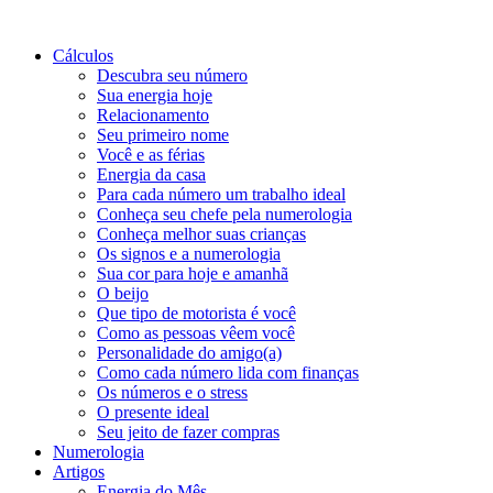
Cálculos
Descubra seu número
Sua energia hoje
Relacionamento
Seu primeiro nome
Você e as férias
Energia da casa
Para cada número um trabalho ideal
Conheça seu chefe pela numerologia
Conheça melhor suas crianças
Os signos e a numerologia
Sua cor para hoje e amanhã
O beijo
Que tipo de motorista é você
Como as pessoas vêem você
Personalidade do amigo(a)
Como cada número lida com finanças
Os números e o stress
O presente ideal
Seu jeito de fazer compras
Numerologia
Artigos
Energia do Mês