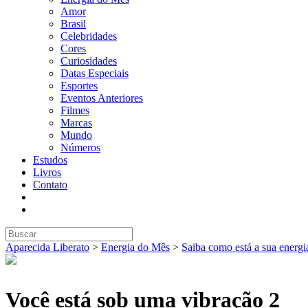
Amor
Brasil
Celebridades
Cores
Curiosidades
Datas Especiais
Esportes
Eventos Anteriores
Filmes
Marcas
Mundo
Números
Estudos
Livros
Contato
Aparecida Liberato
>
Energia do Mês
>
Saiba como está a sua energi
Você está sob uma vibração 2