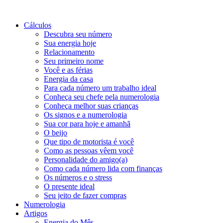
Cálculos
Descubra seu número
Sua energia hoje
Relacionamento
Seu primeiro nome
Você e as férias
Energia da casa
Para cada número um trabalho ideal
Conheça seu chefe pela numerologia
Conheça melhor suas crianças
Os signos e a numerologia
Sua cor para hoje e amanhã
O beijo
Que tipo de motorista é você
Como as pessoas vêem você
Personalidade do amigo(a)
Como cada número lida com finanças
Os números e o stress
O presente ideal
Seu jeito de fazer compras
Numerologia
Artigos
Energia do Mês