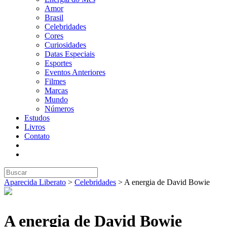
Amor
Brasil
Celebridades
Cores
Curiosidades
Datas Especiais
Esportes
Eventos Anteriores
Filmes
Marcas
Mundo
Números
Estudos
Livros
Contato
Aparecida Liberato
>
Celebridades
>
A energia de David Bowie
A energia de David Bowie