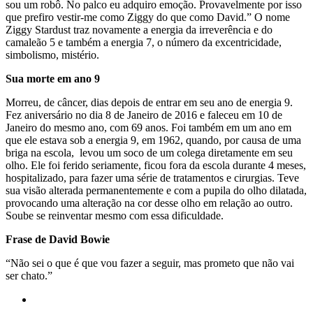
sou um robô. No palco eu adquiro emoção. Provavelmente por isso
que prefiro vestir-me como Ziggy do que como David.” O nome
Ziggy Stardust traz novamente a energia da irreverência e do
camaleão 5 e também a energia 7, o número da excentricidade,
simbolismo, mistério.
Sua morte em ano 9
Morreu, de câncer, dias depois de entrar em seu ano de energia 9.
Fez aniversário no dia 8 de Janeiro de 2016 e faleceu em 10 de
Janeiro do mesmo ano, com 69 anos. Foi também em um ano em
que ele estava sob a energia 9, em 1962, quando, por causa de uma
briga na escola, levou um soco de um colega diretamente em seu
olho. Ele foi ferido seriamente, ficou fora da escola durante 4 meses,
hospitalizado, para fazer uma série de tratamentos e cirurgias. Teve
sua visão alterada permanentemente e com a pupila do olho dilatada,
provocando uma alteração na cor desse olho em relação ao outro.
Soube se reinventar mesmo com essa dificuldade.
Frase de David Bowie
“Não sei o que é que vou fazer a seguir, mas prometo que não vai
ser chato.”