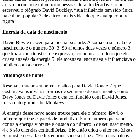
artista incomum e influenciou pessoas durante décadas. Como
escreveu o biógrafo David Buckley, “sua influência tem sido única
na cultura popular ? ele alterou mais vidas do que qualquer outra
figura?
Energia da data de nascimento
David Bowie nasceu para mostrar sua arte. A soma da sua data de
nascimento é o número 30=3. Só aí temos duas vezes o número 3,
que traz a característica de expressar, comunicar. Tudo o que ele
criava através da energia 5, ele mostrava, encantava e influenciava o
público com a energia 3.
Mudanças de nome
Resolveu mudar seu nome artístico para David Bowie já que
costumava usar várias formas de seu nome de nascimento, como
Davy Jones ou Davie Jones e era confundido com David Jones,
músico do grupo The Monkeys.
A energia desse novo nome trouxe para ele o número 49=4, o
número que traz capacidade produtiva. É um número que vem
contra a energia vibrante e ousada do número 5 de seu nascimento.
4 e 5 são energias contraditórias. Ele então criou o alter ego Ziggy
Stardust e nessa fase fez enorme sucesso. Dizia:”Fora dos palcos