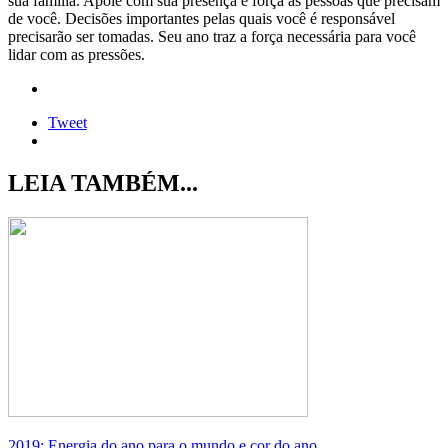
sua família. Apoie com sua presença e força as pessoas que precisam
de você. Decisões importantes pelas quais você é responsável
precisarão ser tomadas. Seu ano traz a força necessária para você
lidar com as pressões.
Tweet
LEIA TAMBÉM...
2019: Energia do ano para o mundo e cor do ano