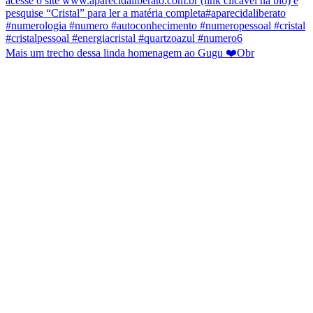
Mais um trecho dessa linda homenagem ao Gugu ❤️Obr