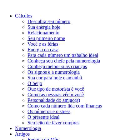
Cálculos
Descubra seu número
Sua energia hoje
Relacionamento
Seu primeiro nome
Você e as férias
Energia da casa
Para cada número um trabalho ideal
Conheça seu chefe pela numerologia
Conheça melhor suas crianças
Os signos e a numerologia
Sua cor para hoje e amanhã
O beijo
Que tipo de motorista é você
Como as pessoas vêem você
Personalidade do amigo(a)
Como cada número lida com finanças
Os números e o stress
O presente ideal
Seu jeito de fazer compras
Numerologia
Artigos
Energia do Mês