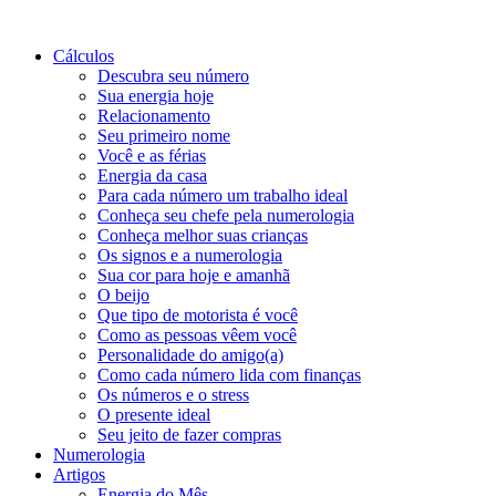
Cálculos
Descubra seu número
Sua energia hoje
Relacionamento
Seu primeiro nome
Você e as férias
Energia da casa
Para cada número um trabalho ideal
Conheça seu chefe pela numerologia
Conheça melhor suas crianças
Os signos e a numerologia
Sua cor para hoje e amanhã
O beijo
Que tipo de motorista é você
Como as pessoas vêem você
Personalidade do amigo(a)
Como cada número lida com finanças
Os números e o stress
O presente ideal
Seu jeito de fazer compras
Numerologia
Artigos
Energia do Mês