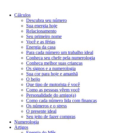
Cálculos
Descubra seu número
Sua energia hoje
Relacionamento
Seu primeiro nome
Você e as férias
Energia da casa
Para cada número um trabalho ideal
Conheça seu chefe pela numerologia
Conheça melhor suas crianças
Os signos e a numerologia
Sua cor para hoje e amanhã
O beijo
Que tipo de motorista é você
Como as pessoas vêem você
Personalidade do amigo(a)
Como cada número lida com finanças
Os números e o stress
O presente ideal
Seu jeito de fazer compras
Numerologia
Artigos
Energia do Mês