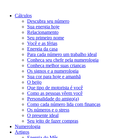
Cálculos
Descubra seu número
Sua energia hoje
Relacionamento
Seu primeiro nome
Você e as férias
Energia da casa
Para cada número um trabalho ideal
Conheça seu chefe pela numerologia
Conheça melhor suas crianças
Os signos e a numerologia
Sua cor para hoje e amanhã
O beijo
Que tipo de motorista é você
Como as pessoas vêem você
Personalidade do amigo(a)
Como cada número lida com finanças
Os números e o stress
O presente ideal
Seu jeito de fazer compras
Numerologia
Artigos
Energia do Mês