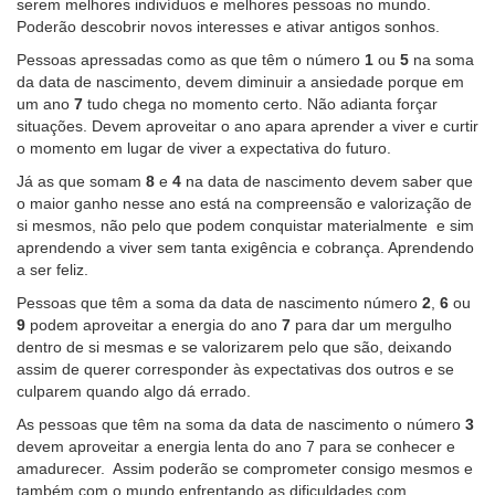
serem melhores indivíduos e melhores pessoas no mundo.
Poderão descobrir novos interesses e ativar antigos sonhos.
Pessoas apressadas como as que têm o número
1
ou
5
na soma
da data de nascimento, devem diminuir a ansiedade porque em
um ano
7
tudo chega no momento certo. Não adianta forçar
situações. Devem aproveitar o ano apara aprender a viver e curtir
o momento em lugar de viver a expectativa do futuro.
Já as que somam
8
e
4
na data de nascimento devem saber que
o maior ganho nesse ano está na compreensão e valorização de
si mesmos, não pelo que podem conquistar materialmente e sim
aprendendo a viver sem tanta exigência e cobrança. Aprendendo
a ser feliz.
Pessoas que têm a soma da data de nascimento número
2
,
6
ou
9
podem aproveitar a energia do ano
7
para dar um mergulho
dentro de si mesmas e se valorizarem pelo que são, deixando
assim de querer corresponder às expectativas dos outros e se
culparem quando algo dá errado.
As pessoas que têm na soma da data de nascimento o número
3
devem aproveitar a energia lenta do ano 7 para se conhecer e
amadurecer. Assim poderão se comprometer consigo mesmos e
também com o mundo enfrentando as dificuldades com