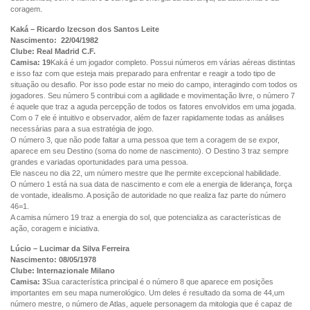
coragem.
Kaká – Ricardo Izecson dos Santos Leite
Nascimento: 22/04/1982
Clube: Real Madrid C.F.
Camisa: 19
Kaká é um jogador completo. Possui números em várias aéreas distintas
e isso faz com que esteja mais preparado para enfrentar e reagir a todo tipo de
situação ou desafio. Por isso pode estar no meio do campo, interagindo com todos os
jogadores. Seu número 5 contribui com a agilidade e movimentação livre, o número 7
é aquele que traz a aguda percepção de todos os fatores envolvidos em uma jogada.
Com o 7 ele é intuitivo e observador, além de fazer rapidamente todas as análises
necessárias para a sua estratégia de jogo.
O número 3, que não pode faltar a uma pessoa que tem a coragem de se expor,
aparece em seu Destino (soma do nome de nascimento). O Destino 3 traz sempre
grandes e variadas oportunidades para uma pessoa.
Ele nasceu no dia 22, um número mestre que lhe permite excepcional habilidade.
O número 1 está na sua data de nascimento e com ele a energia de liderança, força
de vontade, idealismo. A posição de autoridade no que realiza faz parte do número
46=1.
A camisa número 19 traz a energia do sol, que potencializa as características de
ação, coragem e iniciativa.
Lúcio – Lucimar da Silva Ferreira
Nascimento: 08/05/1978
Clube: Internazionale Milano
Camisa: 3
Sua característica principal é o número 8 que aparece em posições
importantes em seu mapa numerológico. Um deles é resultado da soma de 44,um
número mestre, o número de Atlas, aquele personagem da mitologia que é capaz de