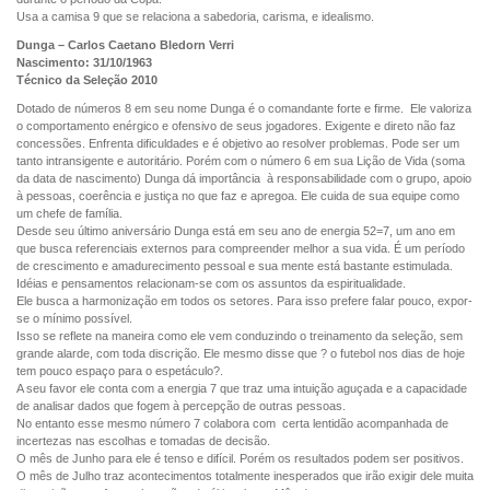
Usa a camisa 9 que se relaciona a sabedoria, carisma, e idealismo.
Dunga – Carlos Caetano Bledorn Verri
Nascimento: 31/10/1963
Técnico da Seleção 2010
Dotado de números 8 em seu nome Dunga é o comandante forte e firme. Ele valoriza
o comportamento enérgico e ofensivo de seus jogadores. Exigente e direto não faz
concessões. Enfrenta dificuldades e é objetivo ao resolver problemas. Pode ser um
tanto intransigente e autoritário. Porém com o número 6 em sua Lição de Vida (soma
da data de nascimento) Dunga dá importância à responsabilidade com o grupo, apoio
à pessoas, coerência e justiça no que faz e apregoa. Ele cuida de sua equipe como
um chefe de família.
Desde seu último aniversário Dunga está em seu ano de energia 52=7, um ano em
que busca referenciais externos para compreender melhor a sua vida. É um período
de crescimento e amadurecimento pessoal e sua mente está bastante estimulada.
Idéias e pensamentos relacionam-se com os assuntos da espiritualidade.
Ele busca a harmonização em todos os setores. Para isso prefere falar pouco, expor-
se o mínimo possível.
Isso se reflete na maneira como ele vem conduzindo o treinamento da seleção, sem
grande alarde, com toda discrição. Ele mesmo disse que ? o futebol nos dias de hoje
tem pouco espaço para o espetáculo?.
A seu favor ele conta com a energia 7 que traz uma intuição aguçada e a capacidade
de analisar dados que fogem à percepção de outras pessoas.
No entanto esse mesmo número 7 colabora com certa lentidão acompanhada de
incertezas nas escolhas e tomadas de decisão.
O mês de Junho para ele é tenso e difícil. Porém os resultados podem ser positivos.
O mês de Julho traz acontecimentos totalmente inesperados que irão exigir dele muita