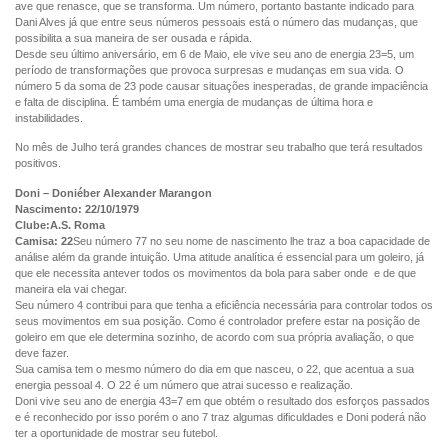
ave que renasce, que se transforma. Um número, portanto bastante indicado para
Dani Alves já que entre seus números pessoais está o número das mudanças, que
possibilita a sua maneira de ser ousada e rápida.
Desde seu último aniversário, em 6 de Maio, ele vive seu ano de energia 23=5, um
período de transformações que provoca surpresas e mudanças em sua vida. O
número 5 da soma de 23 pode causar situações inesperadas, de grande impaciência
e falta de disciplina. É também uma energia de mudanças de última hora e
instabilidades.
No mês de Julho terá grandes chances de mostrar seu trabalho que terá resultados
positivos.
Doni – Doniéber Alexander Marangon
Nascimento: 22/10/1979
Clube:A.S. Roma
Camisa: 22
Seu número 77 no seu nome de nascimento lhe traz a boa capacidade de
análise além da grande intuição. Uma atitude analítica é essencial para um goleiro, já
que ele necessita antever todos os movimentos da bola para saber onde e de que
maneira ela vai chegar.
Seu número 4 contribui para que tenha a eficiência necessária para controlar todos os
seus movimentos em sua posição. Como é controlador prefere estar na posição de
goleiro em que ele determina sozinho, de acordo com sua própria avaliação, o que
deve fazer.
Sua camisa tem o mesmo número do dia em que nasceu, o 22, que acentua a sua
energia pessoal 4. O 22 é um número que atrai sucesso e realização.
Doni vive seu ano de energia 43=7 em que obtém o resultado dos esforços passados
e é reconhecido por isso porém o ano 7 traz algumas dificuldades e Doni poderá não
ter a oportunidade de mostrar seu futebol.