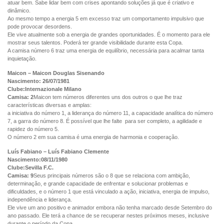
atuar bem. Sabe lidar bem com crises apontando soluções já que é criativo e
dinâmico.
Ao mesmo tempo a energia 5 em excesso traz um comportamento impulsivo que
pode provocar desordens.
Ele vive atualmente sob a energia de grandes oportunidades. É o momento para ele
mostrar seus talentos. Poderá ter grande visibilidade durante esta Copa.
A camisa número 6 traz uma energia de equilíbrio, necessária para acalmar tanta
inquietação.
Maicon – Maicon Douglas Sisenando
Nascimento: 26/07/1981
Clube:Internazionale Milano
Camisa: 2
Maicon tem números diferentes uns dos outros o que lhe traz
características diversas e amplas:
a iniciativa do número 1, a liderança do número 11, a capacidade analítica do número
7, a garra do número 8. É possível que lhe falte para ser completo, a agilidade e
rapidez do número 5.
O número 2 em sua camisa é uma energia de harmonia e cooperação.
Luís Fabiano – Luís Fabiano Clemente
Nascimento:08/11/1980
Clube:Sevilla F.C.
Camisa: 9
Seus principais números são o 8 que se relaciona com ambição,
determinação, e grande capacidade de enfrentar e solucionar problemas e
dificuldades, e o número 1 que está vinculado a ação, iniciativa, energia de impulso,
independência e liderança.
Ele vive um ano positivo e animador embora não tenha marcado desde Setembro do
ano passado. Ele terá a chance de se recuperar nestes próximos meses, inclusive
durante o período da Copa.