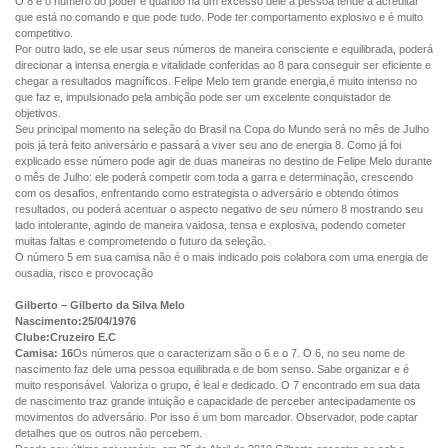
O 8 é o número do poder e quando há um excesso dele a pessoa tende a acreditar
que está no comando e que pode tudo. Pode ter comportamento explosivo e é muito
competitivo.
Por outro lado, se ele usar seus números de maneira consciente e equilibrada, poderá
direcionar a intensa energia e vitalidade conferidas ao 8 para conseguir ser eficiente e
chegar a resultados magníficos. Felipe Melo tem grande energia,é muito intenso no
que faz e, impulsionado pela ambição pode ser um excelente conquistador de
objetivos.
Seu principal momento na seleção do Brasil na Copa do Mundo será no mês de Julho
pois já terá feito aniversário e passará a viver seu ano de energia 8. Como já foi
explicado esse número pode agir de duas maneiras no destino de Felipe Melo durante
o mês de Julho: ele poderá competir com toda a garra e determinação, crescendo
com os desafios, enfrentando como estrategista o adversário e obtendo ótimos
resultados, ou poderá acentuar o aspecto negativo de seu número 8 mostrando seu
lado intolerante, agindo de maneira vaidosa, tensa e explosiva, podendo cometer
muitas faltas e comprometendo o futuro da seleção.
O número 5 em sua camisa não é o mais indicado pois colabora com uma energia de
ousadia, risco e provocação
Gilberto – Gilberto da Silva Melo
Nascimento:25/04/1976
Clube:Cruzeiro E.C
Camisa: 16
Os números que o caracterizam são o 6 e o 7. O 6, no seu nome de
nascimento faz dele uma pessoa equilibrada e de bom senso. Sabe organizar e é
muito responsável. Valoriza o grupo, é leal e dedicado. O 7 encontrado em sua data
de nascimento traz grande intuição e capacidade de perceber antecipadamente os
movimentos do adversário. Por isso é um bom marcador. Observador, pode captar
detalhes que os outros não percebem.