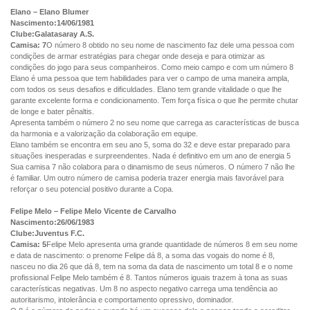
Elano – Elano Blumer
Nascimento:14/06/1981
Clube:Galatasaray A.S.
Camisa: 7
O número 8 obtido no seu nome de nascimento faz dele uma pessoa com
condições de armar estratégias para chegar onde deseja e para otimizar as
condições do jogo para seus companheiros. Como meio campo e com um número 8
Elano é uma pessoa que tem habilidades para ver o campo de uma maneira ampla,
com todos os seus desafios e dificuldades. Elano tem grande vitalidade o que lhe
garante excelente forma e condicionamento. Tem força física o que lhe permite chutar
de longe e bater pênaltis.
Apresenta também o número 2 no seu nome que carrega as características de busca
da harmonia e a valorização da colaboração em equipe.
Elano também se encontra em seu ano 5, soma do 32 e deve estar preparado para
situações inesperadas e surpreendentes. Nada é definitivo em um ano de energia 5
Sua camisa 7 não colabora para o dinamismo de seus números. O número 7 não lhe
é familiar. Um outro número de camisa poderia trazer energia mais favorável para
reforçar o seu potencial positivo durante a Copa.
Felipe Melo – Felipe Melo Vicente de Carvalho
Nascimento:26/06/1983
Clube:Juventus F.C.
Camisa: 5
Felipe Melo apresenta uma grande quantidade de números 8 em seu nome
e data de nascimento: o prenome Felipe dá 8, a soma das vogais do nome é 8,
nasceu no dia 26 que dá 8, tem na soma da data de nascimento um total 8 e o nome
profissional Felipe Melo também é 8. Tantos números iguais trazem à tona as suas
características negativas. Um 8 no aspecto negativo carrega uma tendência ao
autoritarismo, intolerância e comportamento opressivo, dominador.