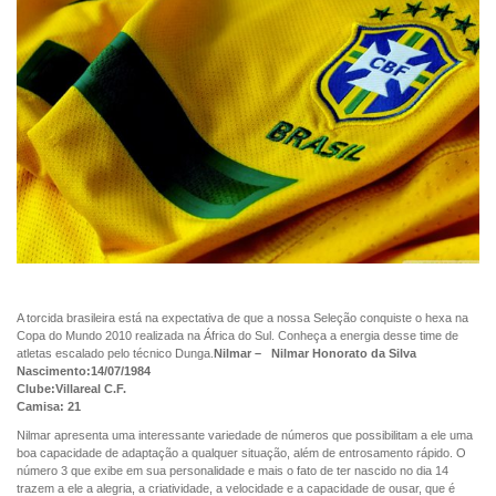
A torcida brasileira está na expectativa de que a nossa Seleção conquiste o hexa na
Copa do Mundo 2010 realizada na África do Sul. Conheça a energia desse time de
atletas escalado pelo técnico Dunga.
Nilmar – Nilmar Honorato da Silva
Nascimento:14/07/1984
Clube:Villareal C.F.
Camisa: 21
Nilmar apresenta uma interessante variedade de números que possibilitam a ele uma
boa capacidade de adaptação a qualquer situação, além de entrosamento rápido. O
número 3 que exibe em sua personalidade e mais o fato de ter nascido no dia 14
trazem a ele a alegria, a criatividade, a velocidade e a capacidade de ousar, que é