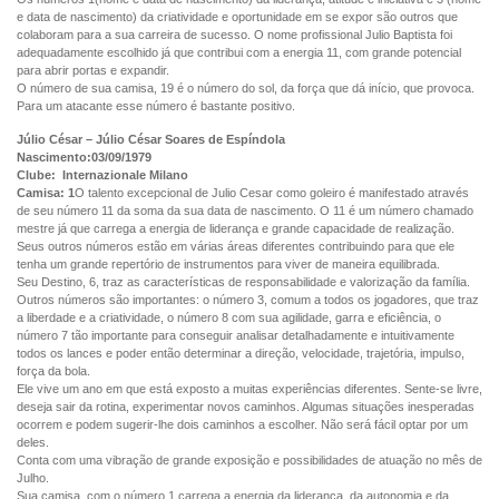
e data de nascimento) da criatividade e oportunidade em se expor são outros que
colaboram para a sua carreira de sucesso. O nome profissional Julio Baptista foi
adequadamente escolhido já que contribui com a energia 11, com grande potencial
para abrir portas e expandir.
O número de sua camisa, 19 é o número do sol, da força que dá início, que provoca.
Para um atacante esse número é bastante positivo.
Júlio César – Júlio César Soares de Espíndola
Nascimento:03/09/1979
Clube: Internazionale Milano
Camisa: 1
O talento excepcional de Julio Cesar como goleiro é manifestado através
de seu número 11 da soma da sua data de nascimento. O 11 é um número chamado
mestre já que carrega a energia de liderança e grande capacidade de realização.
Seus outros números estão em várias áreas diferentes contribuindo para que ele
tenha um grande repertório de instrumentos para viver de maneira equilibrada.
Seu Destino, 6, traz as características de responsabilidade e valorização da família.
Outros números são importantes: o número 3, comum a todos os jogadores, que traz
a liberdade e a criatividade, o número 8 com sua agilidade, garra e eficiência, o
número 7 tão importante para conseguir analisar detalhadamente e intuitivamente
todos os lances e poder então determinar a direção, velocidade, trajetória, impulso,
força da bola.
Ele vive um ano em que está exposto a muitas experiências diferentes. Sente-se livre,
deseja sair da rotina, experimentar novos caminhos. Algumas situações inesperadas
ocorrem e podem sugerir-lhe dois caminhos a escolher. Não será fácil optar por um
deles.
Conta com uma vibração de grande exposição e possibilidades de atuação no mês de
Julho.
Sua camisa, com o número 1 carrega a energia da liderança, da autonomia e da