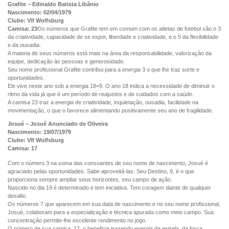
Grafite – Edinaldo Batista Libânio
Nascimento: 02/04/1979
Clube: Vlf Wolfsburg
Camisa: 23
Os números que Grafite tem em comum com os atletas de futebol são o 3
da criatividade, capacidade de se expor, liberdade e criatividade, e o 5 da flexibilidade
e da ousadia.
A maioria de seus números está mais na área da responsabilidade, valorização da
equipe, dedicação às pessoas e generosidade.
Seu nome profissional Grafite contribui para a energia 3 o que lhe traz sorte e
oportunidades.
Ele vive neste ano sob a energia 18=9. O ano 18 indica a necessidade de diminuir o
ritmo da vida já que é um período de reajustes e de cuidados com a saúde.
A camisa 23 traz a energia de criatividade, inquietação, ousadia, facilidade na
movimentação, o que o favorece alimentando positivamente seu ano de fragilidade.
Josué – Josué Anunciado de Oliveira
Nascimento: 19/07/1979
Clube: Vlf Wolfsburg
Camisa: 17
Com o número 3 na soma das consoantes de seu nome de nascimento, Josué é
agraciado pelas oportunidades. Sabe aproveitá-las. Seu Destino, 9, é o que
proporciona sempre ampliar seus horizontes, seu campo de ação.
Nascido no dia 19 é determinado e tem iniciativa. Tem coragem diante de qualquer
desafio.
Os números 7 que aparecem em sua data de nascimento e no seu nome profissional,
Josué, colaboram para a especialização e técnica apurada como meio campo. Sua
concentração permite-lhe excelente rendimento no jogo.
O número de sua camisa, 17, o beneficia trazendo energia da estrela, da força