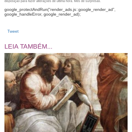
disposição para fazer alterações de última hora. Mês de surpresas.
google_protectAndRun(“render_ads.js::google_render_ad”,
google_handleError, google_render_ad);
Tweet
LEIA TAMBÉM...