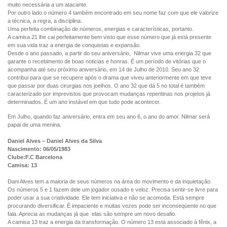
muito necessária a um atacante.
Por outro lado o número 4 também encontrado em seu nome faz com que ele valorize
a técnica, a regra, a disciplina.
Uma perfeita combinação de números, energias e características, portanto.
A camisa 21 lhe cai perfeitamente bem visto que esse número que já está presente
em sua vida traz a energia de conquistas e expansão.
Desde o ano passado, a partir do seu aniversário, Nilmar vive uma energia 32 que
garante o recebimento de boas noticias e honras. É um período de vitórias que o
acompanha até seu próximo aniversário, em 14 de Julho de 2010. Seu ano 32
contribui para que se recupere após o drama que viveu anteriormente em que teve
que passar por duas cirurgias nos joelhos. O ano 32 que dá 5 no total é também
caracterizado por imprevistos que provocam mudanças repentinas nos projetos já
determinados. É um ano instável em que tudo pode acontecer.
Em Julho, quando faz aniversário, entra em seu ano 6, o ano do amor. Nilmar será
papai de uma menina.
Daniel Alves – Daniel Alves da Silva
Nascimento: 06/05/1983
Clube:F.C Barcelona
Camisa: 13
Dani Alves tem a maioria de seus números na área do movimento e da inquietação.
Os números 5 e 1 fazem dele um jogador ousado e veloz. Precisa sentir-se livre para
poder usar a sua criatividade. Ele tem iniciativa e não se acomoda. Está sempre
procurando diversificar. É impaciente e muitas vezes pode ser inconseqüente no que
fala. Aprecia as mudanças já que elas são sempre um novo desafio.
A camisa 13 traz a energia da transformação. O número 13 está associado à fênix, a