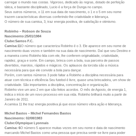
carregar o mundo nas costas. Vigoroso, dedicado às regras, dotado de perfeição
tática, e bastante disciplinado, Lucio é a força de Dunga no campo.
Seus outros números, o 11 em sua data de nascimento, o 1 e o 5 em seu nome
trazem características diversas conferindo-lhe criatividade e liderança.
O número de sua camisa, 3, traz energia positiva, de satisfação e otimismo.
Robinho – Robson de Souza
Nascimento:25/01/1984
Clube:Santos F.C.
Camisa:11
O número que caracteriza Robinho é o 3. Ele aparece em seu nome de
nascimento duas vezes e também na sua data de nascimento. Daí que seu Destino e
a maneira como Robinho lida com ele, lhe conferem originalidade, criatividade,
rapidez, graça e sorte. Em campo, brinca com a bola, sua parceira de passos
divertidos, marotos, rápidos e mágicos. Os aplausos da torcida são a música
necessária para que ele convide a bola para dançar.
Porém, com tantos números 3 pode faltar a Robinho a disciplina necessária para
atuar com técnica e eficiência Seu futebol é livre, quase uma brincadeira, um show de
criatividade. São importantes a disciplina, concentração e organização.
Robinho vive um ano 2 em que são feitos acordos. O mês de Agosto, de energia 1,
indica o início de um novo processo em sua vida. Robinho brilhará muito a partir de
Janeiro de 2011.
A camisa 11 lhe traz energia positiva já que esse número vibra ação e liderança.
Michel Bastos – Michel Fernandes Bastos
Nascimento: 02/08/1983
Clube:Olympique Lyonnais
Camisa: 6
O número 5 aparece muitas vezes em seu nome e data de nascimento
marcando Michel Bastos como uma pessoa que precisa sentir-se livre para poder