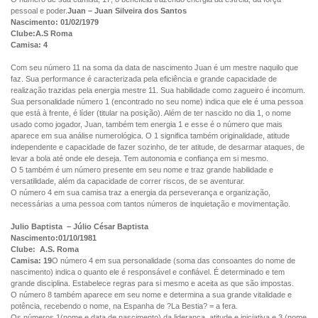
pessoal e poder.
Juan – Juan Silveira dos Santos
Nascimento: 01/02/1979
Clube:A.S Roma
Camisa: 4
Com seu número 11 na soma da data de nascimento Juan é um mestre naquilo que
faz. Sua performance é caracterizada pela eficiência e grande capacidade de
realização trazidas pela energia mestre 11. Sua habilidade como zagueiro é incomum.
Sua personalidade número 1 (encontrado no seu nome) indica que ele é uma pessoa
que está à frente, é líder (titular na posição). Além de ter nascido no dia 1, o nome
usado como jogador, Juan, também tem energia 1 e esse é o número que mais
aparece em sua análise numerológica. O 1 significa também originalidade, atitude
independente e capacidade de fazer sozinho, de ter atitude, de desarmar ataques, de
levar a bola até onde ele deseja. Tem autonomia e confiança em si mesmo.
O 5 também é um número presente em seu nome e traz grande habilidade e
versatilidade, além da capacidade de correr riscos, de se aventurar.
O número 4 em sua camisa traz a energia da perseverança e organização,
necessárias a uma pessoa com tantos números de inquietação e movimentação.
Julio Baptista – Júlio César Baptista
Nascimento:01/10/1981
Clube: A.S. Roma
Camisa: 19
O número 4 em sua personalidade (soma das consoantes do nome de
nascimento) indica o quanto ele é responsável e confiável. É determinado e tem
grande disciplina. Estabelece regras para si mesmo e aceita as que são impostas.
O número 8 também aparece em seu nome e determina a sua grande vitalidade e
potência, recebendo o nome, na Espanha de ?La Bestia? = a fera.
Os números 1(nome e data de nascimento) da liderança, atitude e iniciativa e 3 (nome