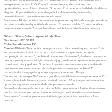
Desde seu último aniversário, em 25 de Abril de 2010 Gilberto encontra-se sob a
energia anual número 41=5. O ano 5 traz mudanças, altera rotinas, traz
oportunidades de um futuro diferente. O número 41 é de amor e fertilidade de idéias e
alegrias. Há possibilidades de mudança de local de moradia, de trabalho,
desestabilizando o que estava assentado antes.
Sua camisa 16 não contribui favoravelmente para seu equilíbrio de energia pois ele já
tem uma considerável quantidade de número 7, que é o total de 16, em sua vida e
quando há excesso de 7 ocorre lentidão e contribui para falta de auto confiança.
Gilberto Silva – Gilberto Aparecido da Silva
Nascimento:07/10/1976
Clube:Panathinaikos F.C.
Camisa:8
Gilberto Silva conta com a garra e a voz de comando que o número 8 de
seu nome de nascimento traz e com o entusiasmo e capacidade de rápida
recuperação do número 3, também do seu nome. O número 7, do dia em que nasceu
colabora para que use a intuição durante o jogo, analisando rapidamente os passes e
o movimento dos jogadores. O número 4 que traz em seu nome e na sua data de
nascimento traz a ele características de pessoa controlada e confiável. É
responsável e é um jogador que traz segurança ao técnico Dunga.
Em seu ano de energia 28=1 ele tem grandes possibilidades e energia renovada. O 1
é uma vibração de liderança, porém vinda do número 28 indica que enfrenta muitas
oposições e grande competitividade das pessoas com ele.
Seu melhor desempenho será no mês de Julho quando estará fortalecido o número
que traz em seu nome proporcionando realização profissional e reconhecimento.
Sua camisa 8 contribui para a sua vitalidade, garra, espírito competitivo e força
pessoal.