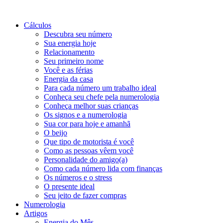
Cálculos
Descubra seu número
Sua energia hoje
Relacionamento
Seu primeiro nome
Você e as férias
Energia da casa
Para cada número um trabalho ideal
Conheça seu chefe pela numerologia
Conheça melhor suas crianças
Os signos e a numerologia
Sua cor para hoje e amanhã
O beijo
Que tipo de motorista é você
Como as pessoas vêem você
Personalidade do amigo(a)
Como cada número lida com finanças
Os números e o stress
O presente ideal
Seu jeito de fazer compras
Numerologia
Artigos
Energia do Mês