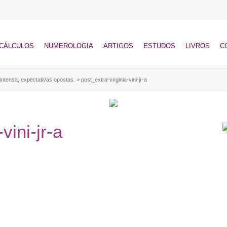
CÁLCULOS
NUMEROLOGIA
ARTIGOS
ESTUDOS
LIVROS
C
 intensa, expectativas opostas.
>
post_extra-virginia-vini-jr-a
vini-jr-a