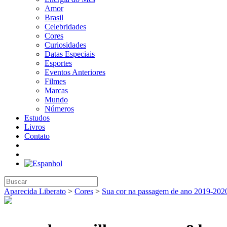
Amor
Brasil
Celebridades
Cores
Curiosidades
Datas Especiais
Esportes
Eventos Anteriores
Filmes
Marcas
Mundo
Números
Estudos
Livros
Contato
Aparecida Liberato
>
Cores
>
Sua cor na passagem de ano 2019-202