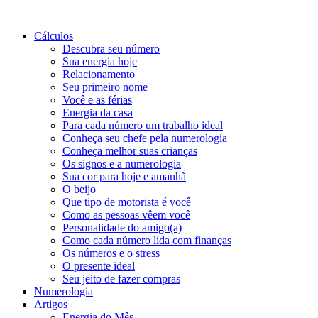
Cálculos
Descubra seu número
Sua energia hoje
Relacionamento
Seu primeiro nome
Você e as férias
Energia da casa
Para cada número um trabalho ideal
Conheça seu chefe pela numerologia
Conheça melhor suas crianças
Os signos e a numerologia
Sua cor para hoje e amanhã
O beijo
Que tipo de motorista é você
Como as pessoas vêem você
Personalidade do amigo(a)
Como cada número lida com finanças
Os números e o stress
O presente ideal
Seu jeito de fazer compras
Numerologia
Artigos
Energia do Mês