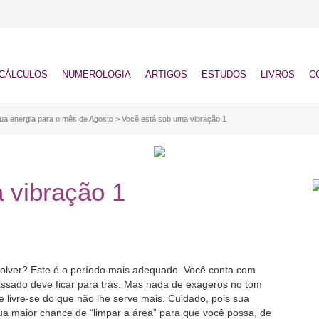
CÁLCULOS
NUMEROLOGIA
ARTIGOS
ESTUDOS
LIVROS
C
ua energia para o mês de Agosto
>
Você está sob uma vibração 1
 vibração 1
solver? Este é o período mais adequado. Você conta com
assado deve ficar para trás. Mas nada de exageros no tom
e livre-se do que não lhe serve mais. Cuidado, pois sua
sua maior chance de “limpar a área” para que você possa, de