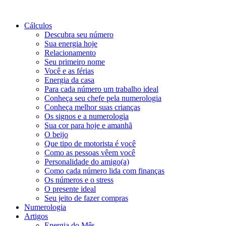
Cálculos
Descubra seu número
Sua energia hoje
Relacionamento
Seu primeiro nome
Você e as férias
Energia da casa
Para cada número um trabalho ideal
Conheça seu chefe pela numerologia
Conheça melhor suas crianças
Os signos e a numerologia
Sua cor para hoje e amanhã
O beijo
Que tipo de motorista é você
Como as pessoas vêem você
Personalidade do amigo(a)
Como cada número lida com finanças
Os números e o stress
O presente ideal
Seu jeito de fazer compras
Numerologia
Artigos
Energia do Mês