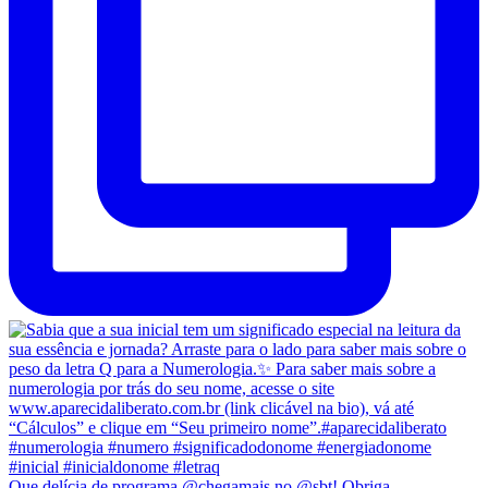
Que delícia de programa @chegamais no @sbt! Obriga