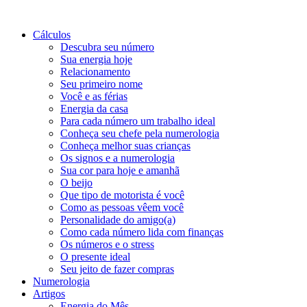
Cálculos
Descubra seu número
Sua energia hoje
Relacionamento
Seu primeiro nome
Você e as férias
Energia da casa
Para cada número um trabalho ideal
Conheça seu chefe pela numerologia
Conheça melhor suas crianças
Os signos e a numerologia
Sua cor para hoje e amanhã
O beijo
Que tipo de motorista é você
Como as pessoas vêem você
Personalidade do amigo(a)
Como cada número lida com finanças
Os números e o stress
O presente ideal
Seu jeito de fazer compras
Numerologia
Artigos
Energia do Mês