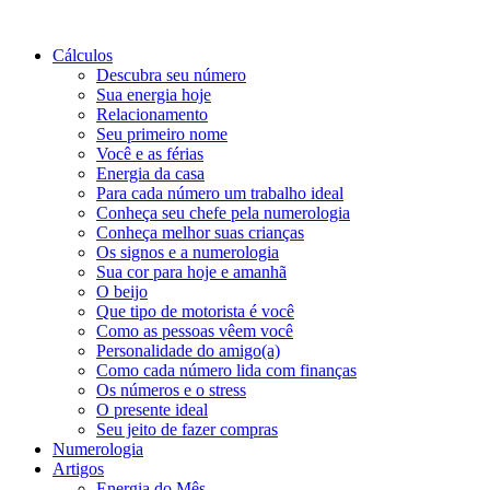
Cálculos
Descubra seu número
Sua energia hoje
Relacionamento
Seu primeiro nome
Você e as férias
Energia da casa
Para cada número um trabalho ideal
Conheça seu chefe pela numerologia
Conheça melhor suas crianças
Os signos e a numerologia
Sua cor para hoje e amanhã
O beijo
Que tipo de motorista é você
Como as pessoas vêem você
Personalidade do amigo(a)
Como cada número lida com finanças
Os números e o stress
O presente ideal
Seu jeito de fazer compras
Numerologia
Artigos
Energia do Mês