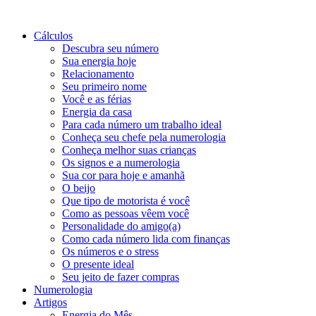
Cálculos
Descubra seu número
Sua energia hoje
Relacionamento
Seu primeiro nome
Você e as férias
Energia da casa
Para cada número um trabalho ideal
Conheça seu chefe pela numerologia
Conheça melhor suas crianças
Os signos e a numerologia
Sua cor para hoje e amanhã
O beijo
Que tipo de motorista é você
Como as pessoas vêem você
Personalidade do amigo(a)
Como cada número lida com finanças
Os números e o stress
O presente ideal
Seu jeito de fazer compras
Numerologia
Artigos
Energia do Mês