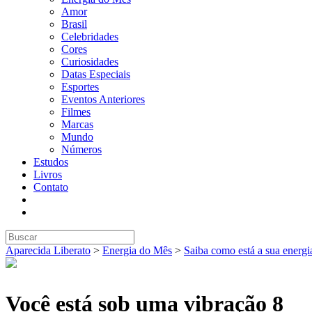
Amor
Brasil
Celebridades
Cores
Curiosidades
Datas Especiais
Esportes
Eventos Anteriores
Filmes
Marcas
Mundo
Números
Estudos
Livros
Contato
Aparecida Liberato
>
Energia do Mês
>
Saiba como está a sua energi
Você está sob uma vibração 8