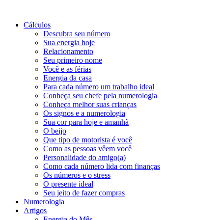
Cálculos
Descubra seu número
Sua energia hoje
Relacionamento
Seu primeiro nome
Você e as férias
Energia da casa
Para cada número um trabalho ideal
Conheça seu chefe pela numerologia
Conheça melhor suas crianças
Os signos e a numerologia
Sua cor para hoje e amanhã
O beijo
Que tipo de motorista é você
Como as pessoas vêem você
Personalidade do amigo(a)
Como cada número lida com finanças
Os números e o stress
O presente ideal
Seu jeito de fazer compras
Numerologia
Artigos
Energia do Mês