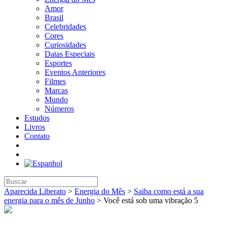
Amor
Brasil
Celebridades
Cores
Curiosidades
Datas Especiais
Esportes
Eventos Anteriores
Filmes
Marcas
Mundo
Números
Estudos
Livros
Contato
Aparecida Liberato
>
Energia do Mês
>
Saiba como está a sua
energia para o mês de Junho
>
Você está sob uma vibração 5