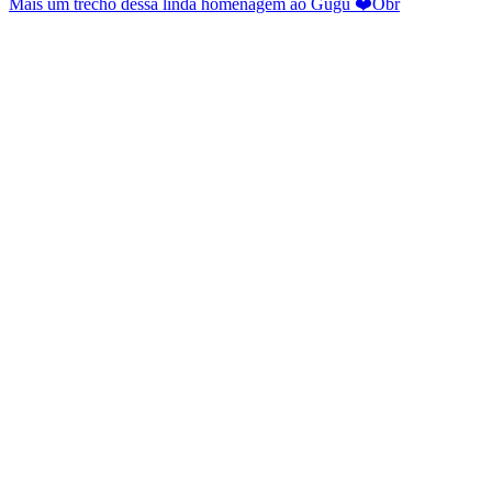
Mais um trecho dessa linda homenagem ao Gugu ❤️Obr