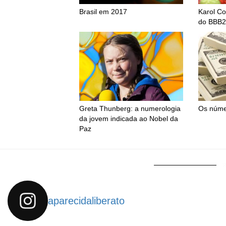
Brasil em 2017
Karol Co
do BBB2
Greta Thunberg: a numerologia
Os númer
da jovem indicada ao Nobel da
Paz
aparecidaliberato